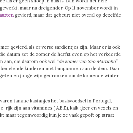
e als er geen snoep in huis is. Dan wordt het hele
fgewerkt, maar nu dreigender. Op 11 november wordt in
Maarten
gevierd, maar dat gebeurt niet overal op dezelfde
r gevierd, als er verse sardientjes zijn. Maar er is ook
die datum zet de zomer de herfst even op het verkeerde
 aan, die daarom ook wel “
de zomer van São Martinho
”
 bedelende kinderen met lampionnen aan de deur. Daar
egeten en jonge wijn gedronken om de komende winter
waren tamme kastanjes het basisvoedsel in Portugal,
rijk zijn aan vitamines ( A,B,E), kalk, ijzer en vezels en
kt maar tegenwoordig kun je ze vaak gepoft op straat