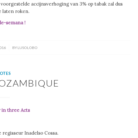
voorgestelde accijnsverhoging van 3% op tabak zal dus
 laten roken.
de-semana !
016
BY
LUSOLOBO
OTES
MOZAMBIQUE
in three Acts
regisseur Inadelso Cossa.