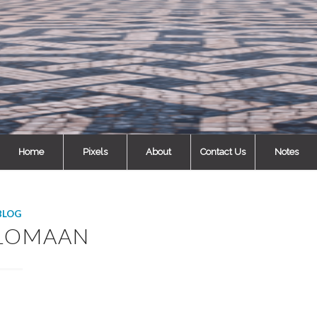
Home
Pixels
About
Contact Us
Notes
BLOG
LOMAAN