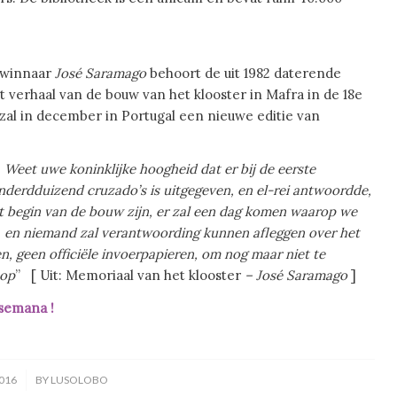
jswinnaar
José Saramago
behoort de uit 1982 daterende
t verhaal van de bouw van het klooster in Mafra in de 18e
zal in december in Portugal een nieuwe editie van
 Weet uwe koninklijke hoogheid dat er bij de eerste
derdduizend cruzado’s is uitgegeven, en el-rei antwoordde,
t begin van de bouw zijn, er zal een
dag komen waarop we
,
en niemand zal verantwoording kunnen afleggen over het
n, geen officiële invoerpapieren, om nog maar
niet te
oop
” [ Uit: Memoriaal van het klooster
– José Saramago
]
semana !
016
BY
LUSOLOBO