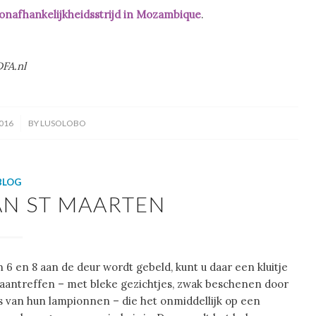
onafhankelijkheidsstrijd in Mozambique
.
DFA.nl
016
BY
LUSOLOBO
BLOG
AN ST MAARTEN
 6 en 8 aan de deur wordt gebeld, kunt u daar een kluitje
aantreffen – met bleke gezichtjes, zwak beschenen door
es van hun lampionnen – die het onmiddellijk op een