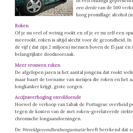
In een onlangs gepresent
een derde
van de 500 verkee
hoog promillage alcohol (
Roken
Of je nu veel of weinig rookt en of je er nu zelf een ops
meerookt, roken is altijd slecht voor de gezondheid. In
de vijf ( dat zijn 2 miljoen) mensen boven de 15 jaar en 
belangrijkste doodsoorzaak.
Meer vrouwen roken
De afgelopen jaren is het aantal jongens dat rookt we
maar baart de toename van meisjes die roken en het a
longkanker krijgt, grote zorgen.
Accijnsverhoging onvoldoende
Hoewel de verkoop van tabak de Portugese overheid per 
tegen de kosten van de met roken-gerelateerde ziekte
chronische longaandoeningen.
De
Wereldgezondheidsorganisatie
heeft berekend dat ee