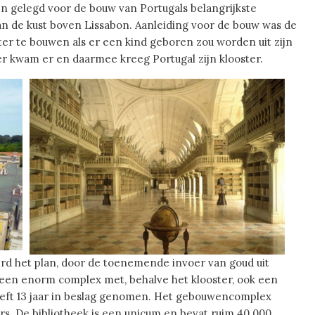
n gelegd voor de bouw van Portugals belangrijkste
n de kust boven Lissabon. Aanleiding voor de bouw was de
er te bouwen als er een kind geboren zou worden uit zijn
r kwam er en daarmee kreeg Portugal zijn klooster.
erd het plan, door de toenemende invoer van goud uit
t een enorm complex met, behalve het klooster, ook een
 heeft 13 jaar in beslag genomen. Het gebouwencomplex
rs. De bibliotheek is een unicum en bevat ruim 40.000