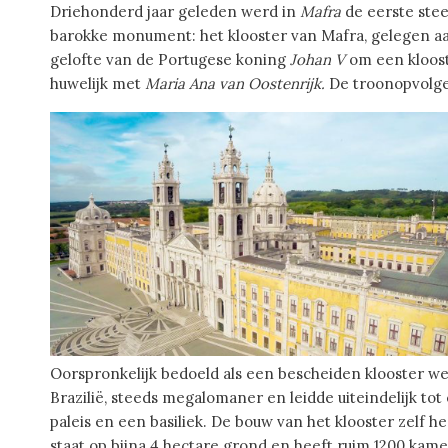
Driehonderd jaar geleden werd in
Mafra
de eerste stee
barokke monument: het klooster van Mafra, gelegen aa
gelofte van de Portugese koning
Johan V
om een kloost
huwelijk met
Maria Ana van Oostenrijk.
De troonopvolge
Oorspronkelijk bedoeld als een bescheiden klooster w
Brazilië, steeds megalomaner en leidde uiteindelijk to
paleis en een basiliek. De bouw van het klooster zelf
staat op bijna 4 hectare grond en heeft ruim 1200 kame