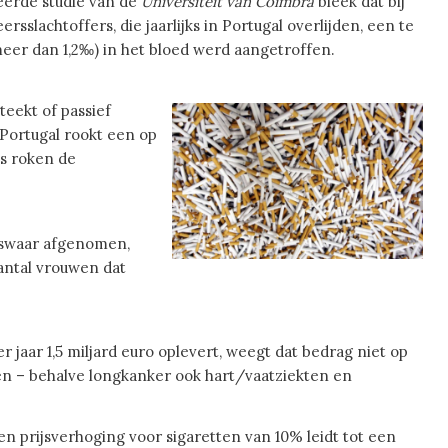
eerde studie van de
Universiteit van Coimbra
bleek dat bij
rsslachtoffers, die jaarlijks in Portugal overlijden, een te
meer dan 1,2‰) in het bloed werd aangetroffen.
teekt of passief
 Portugal rookt een op
is roken de
liswaar afgenomen,
antal vrouwen dat
jaar 1,5 miljard euro oplevert, weegt dat bedrag niet op
n – behalve longkanker ook hart/vaatziekten en
n prijsverhoging voor sigaretten van 10% leidt tot een