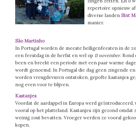
zingen zetten. En o we
repertoire opnieuw a
diverse landen
Sint 
manier.
São Martinho
In Portugal worden de meeste heiligenfeesten in de zome
een feestdag in de herfst en wel op
11 november
. Rond 
been en breekt een periode met een paar warme dagen
wordt genoemd. In Portugal die dag geen zingende en
worden vreugdevuren ontstoken, gepofte kastanjes g
nog even voor te blijven.
Kastanjes
Voordat de aardappel in Europa werd geïntroduceerd, 
vooral op het platteland. Kastanjes zijn gezond omdat ze 
weinig zout bevatten. Vroeger werden ze vooral gekoo
kopen.