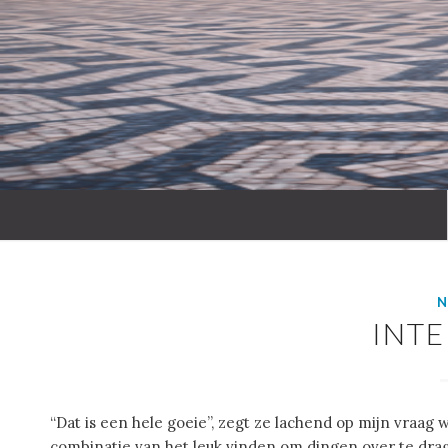
N
INT
“Dat is een hele goeie”, zegt ze lachend op mijn vraag w
combinatie van het leuk vinden om dingen over te drage