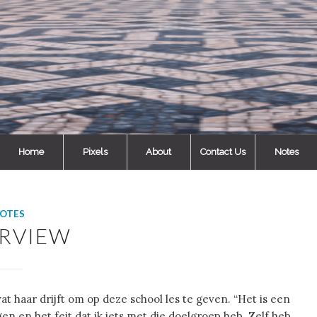
Home
Pixels
About
Contact Us
Notes
OTES
ERVIEW
at haar drijft om op deze school les te geven. “Het is een
n en het feit dat ik iets met die doelgroep heb. Zelf heb