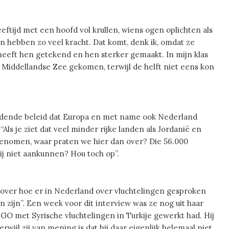
eftijd met een hoofd vol krullen, wiens ogen oplichten als
n hebben zo veel kracht. Dat komt, denk ik, omdat ze
 heeft hen getekend en hen sterker gemaakt.
In mijn klas
 Middellandse Zee gekomen, terwijl de helft niet eens kon
oudende beleid dat Europa en met name ook Nederland
.
“Als je ziet dat veel minder rijke landen als Jordanië en
enomen, waar praten we hier dan over? Die 56.000
wij niet aankunnen? Hou toch op”.
t over hoe er in Nederland over vluchtelingen gesproken
zijn”. Een week voor dit interview was ze nog uit haar
GO met Syrische vluchtelingen in Turkije gewerkt had. Hij
wijl zij van mening is dat hij daar eigenlijk helemaal niet