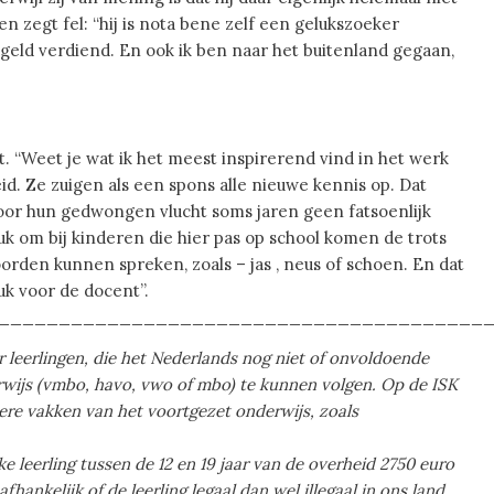
zegt fel: “hij is nota bene zelf een gelukszoeker
 geld verdiend. En ook ik ben naar het buitenland gegaan,
jt. “Weet je wat ik het meest inspirerend vind in het werk
. Ze zuigen als een spons alle nieuwe kennis op. Dat
 door hun gedwongen vlucht soms jaren geen fatsoenlijk
k om bij kinderen die hier pas op school komen de trots
oorden kunnen spreken, zoals – jas , neus of schoen. En dat
euk voor de docent”.
________________________________________
or leerlingen, die het Nederlands nog niet of onvoldoende
rwijs (vmbo, havo, vwo of mbo) te kunnen volgen. Op de ISK
ere vakken van het voortgezet onderwijs, zoals
ke leerling tussen de 12 en 19 jaar van de overheid 2750 euro
ankelijk of de leerling legaal dan wel illegaal in ons land