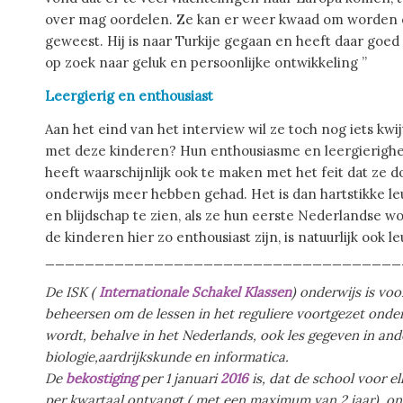
over mag oordelen. Ze kan er weer kwaad om worden en 
geweest. Hij is naar Turkije gegaan en heeft daar goed
op zoek naar geluk en persoonlijke ontwikkeling ”
Leergierig en enthousiast
Aan het eind van het interview wil ze toch nog iets kwi
met deze kinderen? Hun enthousiasme en leergierigheid
heeft waarschijnlijk ook te maken met het feit dat ze
onderwijs meer hebben gehad. Het is dan hartstikke leu
en blijdschap te zien, als ze hun eerste Nederlandse w
de kinderen hier zo enthousiast zijn, is natuurlijk ook l
____________________________________
De ISK (
Internationale
Schakel
Klassen
) onderwijs is vo
beheersen om de lessen in het reguliere voortgezet onde
wordt, behalve in het Nederlands, ook les gegeven in and
biologie,aardrijkskunde en informatica.
De
bekostiging
per 1 januari
2016
is, dat de school voor el
per kwartaal ontvangt ( met een maximum van 2 jaar), onafh