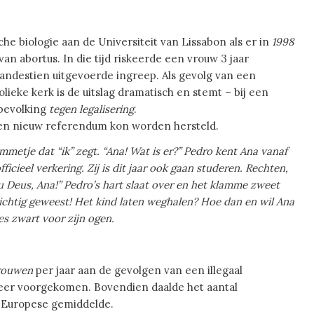
che biologie aan de Universiteit van Lissabon als er in
1998
n abortus. In die tijd riskeerde een vrouw 3 jaar
landestien uitgevoerde ingreep. Als gevolg van een
ieke kerk is de uitslag dramatisch en stemt – bij een
 bevolking
tegen legalisering
.
een nieuw referendum kon worden hersteld.
mmetje dat “ik” zegt. “Ana! Wat is er?” Pedro kent Ana vanaf
icieel verkering. Zij is dit jaar ook gaan studeren. Rechten,
Meu Deus, Ana!” Pedro’s hart slaat over en het klamme zweet
ichtig geweest! Het kind laten weghalen? Hoe dan en wil Ana
es zwart voor zijn ogen.
rouwen
per jaar aan de gevolgen van een illegaal
 meer voorgekomen. Bovendien daalde het aantal
 Europese gemiddelde.