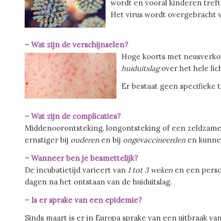
wordt en vooral kinderen treft
Het virus wordt overgebracht 
– Wat zijn de verschijnselen?
Hoge koorts met neusverkou
huiduitslag
over het hele li
Er bestaat geen specifieke 
– Wat zijn de complicaties?
Middenoorontsteking, longontsteking of een zeldzame
ernstiger bij
ouderen
en bij
ongevaccineerden
en kunnen
– Wanneer ben je besmettelijk?
De incubatietijd varieert van
1 tot 3 weken
en een perso
dagen na het ontstaan van de huiduitslag.
– Is er sprake van een epidemie?
Sinds maart is er in Europa sprake van een uitbraak v