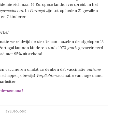
idemie zich naar 14 Europese landen verspreid. In het
gevaccineerd
. In
Portugal
zijn tot op heden 21 gevallen
 en 7 kinderen.
ectief
!
natie wereldwijd de sterfte aan mazelen de afgelopen 15
Portugal kunnen kinderen sinds 1973
gratis
gevaccineerd
aad met 95% uitstekend.
laten vaccineren omdat ze denken dat vaccinatie
autisme
schappelijk bewijs!
Verplichte
vaccinatie van hogerhand
aarbuiten.
de-semana !
7
BY
LUSOLOBO