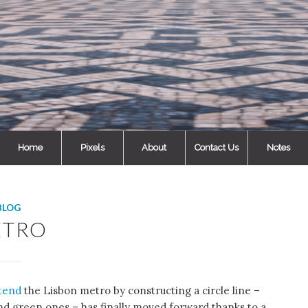
Home
Pixels
About
Contact Us
Notes
BLOG
ETRO
tend
the Lisbon metro by constructing a circle line –
and green ones – has finally moved forward thanks to a