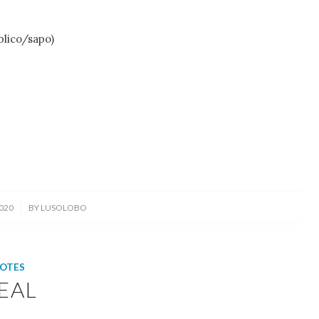
blico/sapo)
020
BY
LUSOLOBO
OTES
EAL