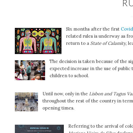
R
Six months after the first
Covi
related rules is underway as fr
return to a
State of Calamity,
le
The decision is taken because of the s
expected increase in the use of public 
children to school.
Until now, only in the
Lisbon and Tagus Val
throughout the rest of the country in te
opening times.
Referring to the arrival of co