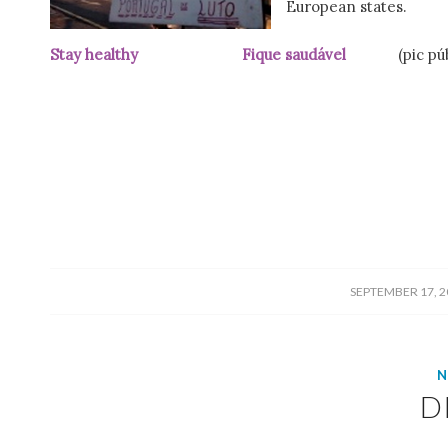
European states.
Stay healthy Fique saudável
(pic pú
/
SEPTEMBER 17, 2
N
D