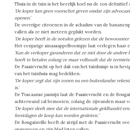
Thuis in de tuin is het heerlijk koel nu de zon definiti
‘De koper kan geen voorschot geven omdat zijn advocaat e
openen
.’
De overrijpe citroenen in de schaduw van de bananenp
vallen als ze niet meteen geplukt worden.
‘De koper heeft in de notulen gelezen dat de bewoonster a
Het eenjarige sinaasappelboompje laat verlegen haar e
‘Kan de verkoper garanderen dat ze niet door de andere
hoeft te betalen zolang ze maar volhoudt dat de termiete
De Passievrucht op het dak van het tuinhuisje is in hev
van het tuinhuis mag bedekken.
‘De koper zegt dat zijn zonen nu een buitenlandse rekeni
is.
’
De Toscaanse jasmijn laat de Passievrucht en de Bougai
achterwand zal bemoeien, zolang de zijwanden maar vo
‘De koper deelt mee dat de internationale geldhandel ern
feestdagen de koop kan worden gesloten.’
De Bougainville heeft de strijd met de Passievrucht ov
opgegeven en zijn blad laten vallen.