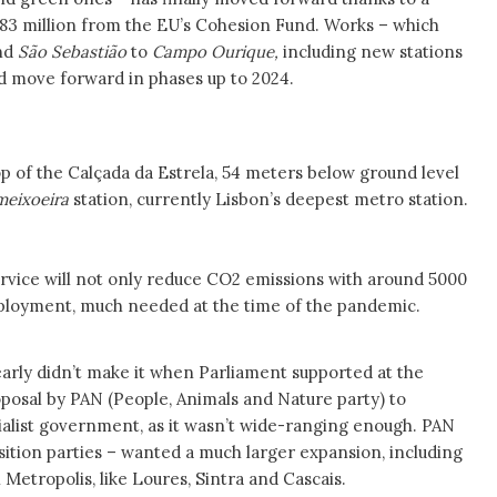
 € 83 million from the EU’s Cohesion Fund. Works – which
nd
São Sebastião
to
Campo Ourique,
including new stations
d move forward in phases up to 2024.
 top of the Calçada da Estrela, 54 meters below ground level
meixoeira
station, currently Lisbon’s deepest metro station.
ervice will not only reduce CO2 emissions with around 5000
employment, much needed at the time of the pandemic.
early didn’t make it when Parliament supported at the
oposal by PAN (People, Animals and Nature party) to
cialist government, as it wasn’t wide-ranging enough. PAN
sition parties – wanted a much larger expansion, including
 Metropolis, like Loures, Sintra and Cascais.