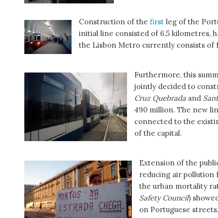
Construction of the
first
leg of the Por
initial line consisted of 6,5 kilometres, 
the Lisbon Metro currently consists of f
Furthermore, this summe
jointly decided to const
Cruz Quebrada
and
Sant
490 million. The new lin
connected to the existin
of the capital.
Extension of the publi
reducing air pollution
the urban mortality ra
Safety Council
) showed
on Portuguese streets,