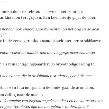
wonden door de telefoon als we op een zonnige
r Lissabon terugrijden. Een koel briesje glijdt de open
ers hebben ook andere appartementen op het oog en de deal
jn’
.
e in de verte geruisloos samensmelt met een strakblauwe
 bieden weliswaar minder dan de vraagprijs maar een beter
als reusachtige nijlpaarden op broodnodige lading te
wee zonen, die in de Filipijnen studeren, een huis met
rt als een fata morgana in de ondergaande avondzon.
un daling naar de stad in.
de Vereniging van Eigenaren gelezen dat een bewoonster over
et geen termieten zijn die het gebouw ondermijnen?’