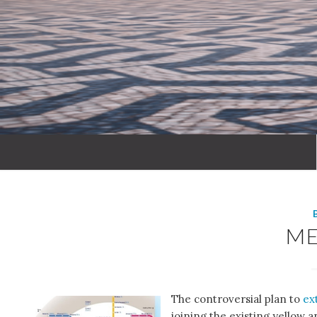
M
The controversial plan to
ex
joining the existing yellow 