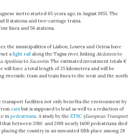
tuguese metro started 65 years ago, in August 1955. The
had 11 stations and two-carriage trains.
our lines and 56 stations.
r, the municipalities of Lisbon, Loures and Oeiras have
ruct a
light rail
along the Tagus river, linking
Alcântera
to
a Apolónia
to
Sacavém
. The estimated investment totals €
e will have a total length of 25 kilometres and will be
g riverside, tram and train lines to the west and the north
c transport facilities not only benefits the environment by
 from
cars
but is supposed to lead as well to a reduction of
te in
pedestrians
. A study by the
ETSC
(
European Transport
 that between 2010 and 2019 nearly 1400 pedestrians died
 placing the country in an unwanted fifth place among 28