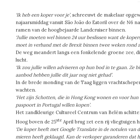
‘Ik heb een koper voor je’
, schreeuwt de makelaar opge
najaarsmiddag vanuit São João do Estoril over de N6 naa
ramen van de hoogbejaarde Landcruiser binnen.
‘Jullie moeten wel binnen 24 uur beslissen want de kop
moet in verband met de Brexit binnen twee weken rond zi
De weg meandert langs een fonkelende groene zee, di
lucht.
‘Ik zou jullie willen adviseren op hun bod in te gaan. Ze
aanbod hebben jullie dit jaar nog niet gehad’
.
In de brede monding van de Taag liggen vrachtschepen 
wachten.
‘Het zijn Schotten, die in Hong Kong wonen en voor hun t
paspoort in Portugal willen kopen’
.
Het zandkleurige Cultureel Centrum van Belém schitte
ste
Hoog boven de 25
April brug zet een rij vliegtuigen h
‘De koper heeft met Google Translate in de notulen van 
mieren heeft geklaagd. Kan de verkoper garanderen dat h