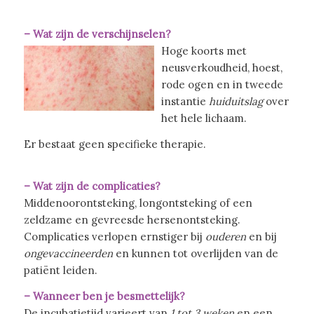
– Wat zijn de verschijnselen?
Hoge koorts met
neusverkoudheid, hoest,
rode ogen en in tweede
instantie
huiduitslag
over
het hele lichaam.
Er bestaat geen specifieke therapie.
– Wat zijn de complicaties?
Middenoorontsteking, longontsteking of een
zeldzame en gevreesde hersenontsteking.
Complicaties verlopen ernstiger bij
ouderen
en bij
ongevaccineerden
en kunnen tot overlijden van de
patiënt leiden.
– Wanneer ben je besmettelijk?
De incubatietijd varieert van
1 tot 3 weken
en een