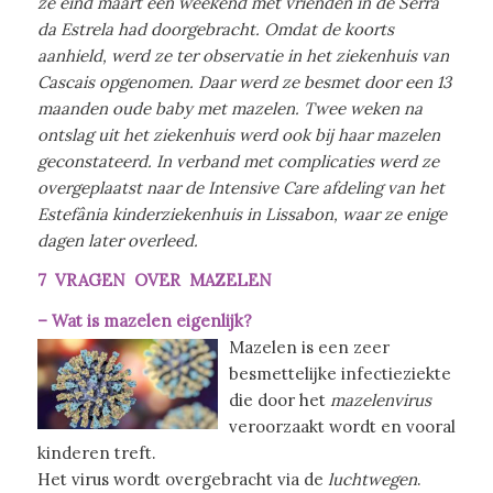
ze eind maart een weekend met vrienden in de Serra
da Estrela had doorgebracht. Omdat de koorts
aanhield, werd ze ter observatie in het ziekenhuis van
Cascais opgenomen. Daar werd ze besmet door een 13
maanden oude baby met mazelen. Twee weken na
ontslag uit het ziekenhuis werd ook bij haar mazelen
geconstateerd. In verband met complicaties werd ze
overgeplaatst naar de Intensive Care afdeling van het
Estefânia kinderziekenhuis in Lissabon, waar ze enige
dagen later overleed.
7 VRAGEN OVER MAZELEN
– Wat is mazelen eigenlijk?
Mazelen is een zeer
besmettelijke infectieziekte
die door het
mazelenvirus
veroorzaakt wordt en vooral
kinderen treft.
Het virus wordt overgebracht via de
luchtwegen
.