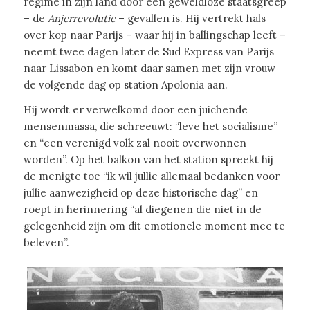
regime in zijn land door een geweldloze staatsgreep
– de
Anjerrevolutie
– gevallen is. Hij vertrekt hals
over kop naar Parijs – waar hij in ballingschap leeft –
neemt twee dagen later de Sud Express van Parijs
naar Lissabon en komt daar samen met zijn vrouw
de volgende dag op station Apolonia aan.
Hij wordt er verwelkomd door een juichende
mensenmassa, die schreeuwt: “leve het socialisme”
en “een verenigd volk zal nooit overwonnen
worden”. Op het balkon van het station spreekt hij
de menigte toe “ik wil jullie allemaal bedanken voor
jullie aanwezigheid op deze historische dag” en
roept in herinnering “al diegenen die niet in de
gelegenheid zijn om dit emotionele moment mee te
beleven”.