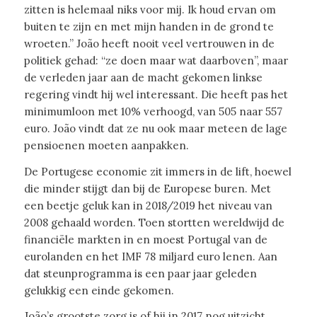
zitten is helemaal niks voor mij. Ik houd ervan om
buiten te zijn en met mijn handen in de grond te
wroeten.” João heeft nooit veel vertrouwen in de
politiek gehad: “ze doen maar wat daarboven”, maar
de verleden jaar aan de macht gekomen linkse
regering vindt hij wel interessant. Die heeft pas het
minimumloon met 10% verhoogd, van 505 naar 557
euro. João vindt dat ze nu ook maar meteen de lage
pensioenen moeten aanpakken.
De Portugese economie zit immers in de lift, hoewel
die minder stijgt dan bij de Europese buren. Met
een beetje geluk kan in 2018/2019 het niveau van
2008 gehaald worden. Toen stortten wereldwijd de
financiële markten in en moest Portugal van de
eurolanden en het IMF 78 miljard euro lenen. Aan
dat steunprogramma is een paar jaar geleden
gelukkig een einde gekomen.
João’s grootste zorg is of hij in 2017 nog uitzicht