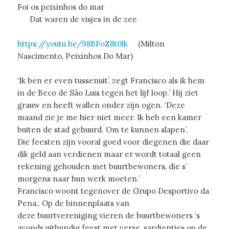
Foi os peixinhos do mar
Dat waren de visjes in de zee
https://youtu.be/98BFoZ8t0lk
(
Milton
Nascimento,
Peixinhos Do Mar)
‘Ik ben er even tussenuit’, zegt Francisco als ik hem
in de Beco de São Luis tegen het lijf loop.’ Hij ziet
grauw en heeft wallen onder zijn ogen. ‘Deze
maand zie je me hier niet meer. Ik heb een kamer
buiten de stad gehuurd. Om te kunnen slapen’.
Die feesten zijn vooral goed voor diegenen die daar
dik geld aan verdienen maar er wordt totaal geen
rekening gehouden met buurtbewoners, die s’
morgens naar hun werk moeten.’
Francisco woont tegenover de
Grupo Desportivo da
Pena
,. Op de binnenplaats van
deze buurtvereniging vieren de buurtbewoners ‘s
avonds uitbundig feest met verse, sardientjes op de