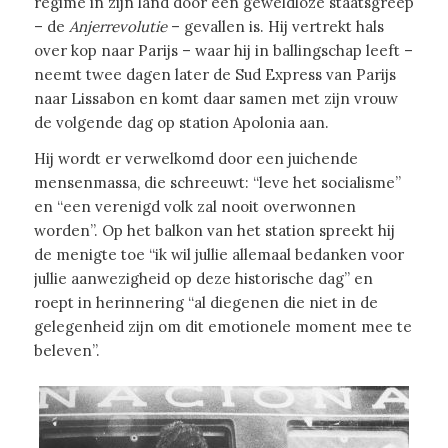
regime in zijn land door een geweldloze staatsgreep
– de
Anjerrevolutie
– gevallen is. Hij vertrekt hals
over kop naar Parijs – waar hij in ballingschap leeft –
neemt twee dagen later de Sud Express van Parijs
naar Lissabon en komt daar samen met zijn vrouw
de volgende dag op station Apolonia aan.
Hij wordt er verwelkomd door een juichende
mensenmassa, die schreeuwt: “leve het socialisme”
en “een verenigd volk zal nooit overwonnen
worden”. Op het balkon van het station spreekt hij
de menigte toe “ik wil jullie allemaal bedanken voor
jullie aanwezigheid op deze historische dag” en
roept in herinnering “al diegenen die niet in de
gelegenheid zijn om dit emotionele moment mee te
beleven”.