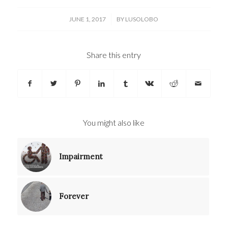
/
JUNE 1, 2017
BY
LUSOLOBO
Share this entry
You might also like
Impairment
Forever