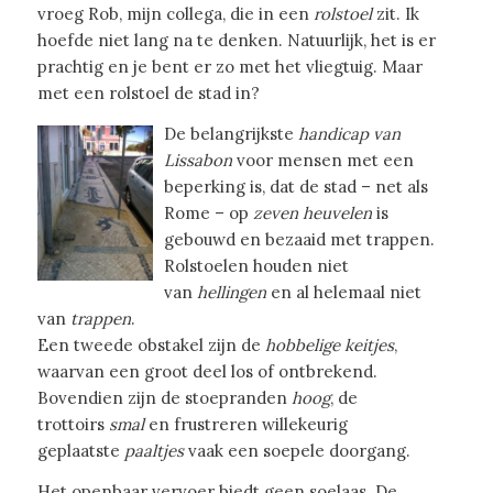
vroeg Rob, mijn collega, die in een
rolstoel
zit. Ik
hoefde niet lang na te denken. Natuurlijk, het is er
prachtig en je bent er zo met het vliegtuig. Maar
met een rolstoel de stad in?
De belangrijkste
handicap van
Lissabon
voor mensen met een
beperking is, dat de stad – net als
Rome – op
zeven heuvelen
is
gebouwd en bezaaid met trappen.
Rolstoelen houden niet
van
hellingen
en al helemaal niet
van
trappen
.
Een tweede obstakel zijn de
hobbelige keitjes
,
waarvan een groot deel los of ontbrekend.
Bovendien zijn de stoepranden
hoog
, de
trottoirs
smal
en frustreren willekeurig
geplaatste
paaltjes
vaak een soepele doorgang.
Het openbaar vervoer biedt geen soelaas. De