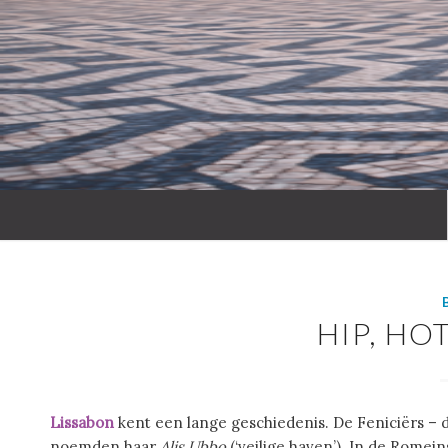
HIP, HO
Lissabon
kent een lange geschiedenis. De Feniciërs – d
noemden haar
Alis Ubbo
(‘veilige haven’). In de Romein