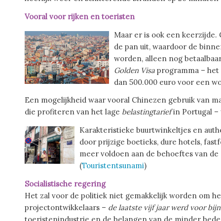
Vooral voor rijken en toeristen
Maar er is ook een keerzijde
de pan uit, waardoor de binn
worden, alleen nog betaalbaar 
Golden Visa
programma – het re
dan 500.000 euro voor een wo
Een mogelijkheid waar vooral Chinezen gebruik van m
die profiteren van het lage
belastingtarief
in Portugal –
Karakteristieke buurtwinkeltjes en au
door prijzige boetieks, dure hotels, fas
meer voldoen aan de behoeftes van de
(
Touristentsunami
)
Socialistische regering
Het zal voor de politiek niet gemakkelijk worden om he
projectontwikkelaars –
de laatste vijf jaar werd voor bij
toeristenindustrie en de belangen van de minder bedee