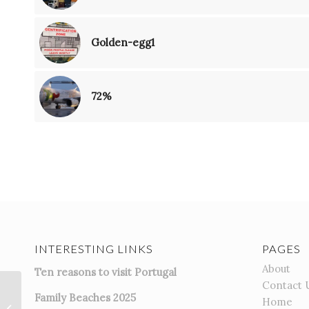
Golden-egg1
72%
INTERESTING LINKS
PAGES
About
Ten reasons to visit Portugal
Contact 
Family Beaches 2025
Home
In de ban van de paus