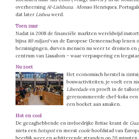
overheersing
Al-Lishbuna
. Afonso Henriques, Portugal
dat later
Lisboa
werd.
Toen zuur
Nadat in 2008 de financiële markten wereldwijd instor
bijna
80 miljard
van de Europese Gemeenschap lenen om
bezuinigingen, durven mensen nu weer te dromen en gel
centrum van Lissabon – waar verpaupering en leegstan
Nu zoet
Het economisch herstel is zintui
bouwactiviteiten, je voelt een n
Liberdade
en proeft in de talloz
gerenommeerde chef-koks een be
een boeket aan smaken.
Hot en cool
De gezaghebbende en invloedrijke Britse krant de
Gua
niets een
hotspot
en meest
coole
hoofdstad van Europa. 
heerlijk weer en schitterende stranden op 20 minuten af