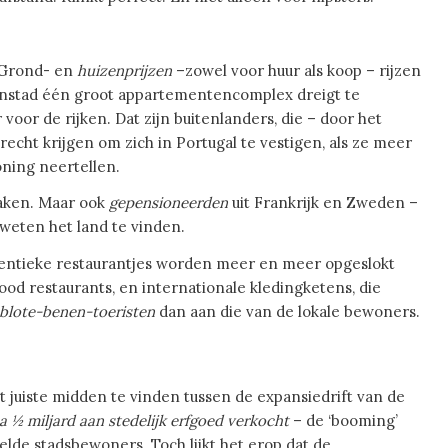
. Grond- en
huizenprijzen
–zowel voor huur als koop – rijzen
enstad één groot appartementencomplex dreigt te
voor de rijken. Dat zijn buitenlanders, die – door het
cht krijgen om zich in Portugal te vestigen, als ze meer
ning neertellen.
aken. Maar ook
gepensioneerden
uit Frankrijk en Zweden –
 weten het land te vinden.
thentieke restaurantjes worden meer en meer opgeslokt
tfood restaurants, en internationale kledingketens, die
blote-benen-toeristen
dan aan die van de lokale bewoners.
t juiste midden te vinden tussen de expansiedrift van de
na ½ miljard aan stedelijk erfgoed verkocht
– de ‘booming’
lde stadsbewoners. Toch lijkt het erop dat de