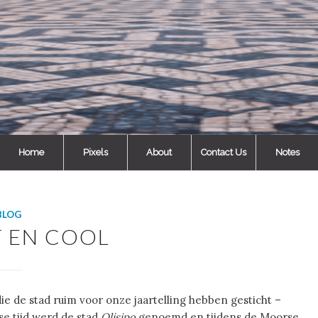
Home
Pixels
About
Contact Us
Notes
BLOG
T EN COOL
ie de stad ruim voor onze jaartelling hebben gesticht –
se tijd werd de stad
Olisipo
genoemd en tijdens de Moorse