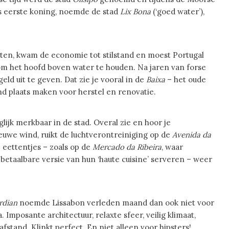
s eerste koning, noemde de stad
Lix Bona
(‘goed water’),
tten, kwam de economie tot stilstand en moest Portugal
 het hoofd boven water te houden. Na jaren van forse
d uit te geven. Dat zie je vooral in de
Baixa
– het oude
d plaats maken voor herstel en renovatie.
glijk merkbaar in de stad. Overal zie en hoor je
ieuwe wind, ruikt de luchtverontreiniging op de
Avenida da
e eettentjes – zoals op de
Mercado da Ribeira
, waar
taalbare versie van hun ‘haute cuisine’ serveren – weer
rdian
noemde Lissabon verleden maand dan ook niet voor
Imposante architectuur, relaxte sfeer, veilig klimaat,
stand. Klinkt perfect. En niet alleen voor hipsters!