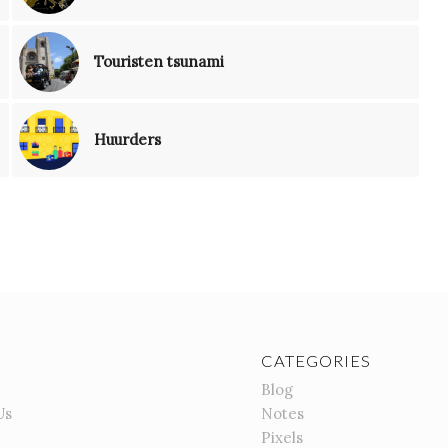
Touristen tsunami
Huurders
CATEGORIES
Blog
Us
Notes
Pixels