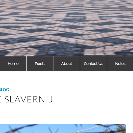
Home
Pixels
About
Contact Us
Notes
BLOG
 SLAVERNIJ