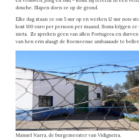
en vrouwen, jong en oud – komt hij terecht in een verlate
douche. Slapen doen ze op de grond.
Elke dag staan ze om 5 uur op en werken 12 uur non-st
kost 100 euro per persoon per maand. Soms krijgen ze 
niets. Ze spreken geen van allen Portugees en durven n
van hen erin slaagt de Roemeense ambassade te bellen,
Manuel Narra, de burgemeester van Vidigueira.