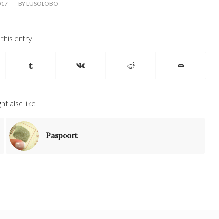
017
BY
LUSOLOBO
this entry
ht also like
Paspoort