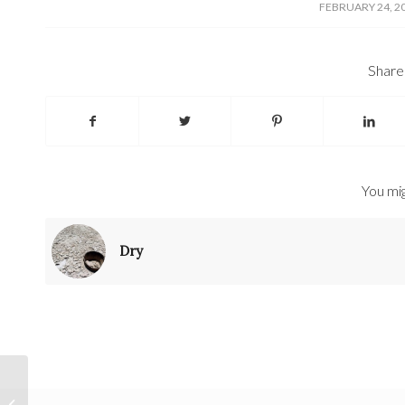
/
FEBRUARY 24, 2
Share 
You mig
Dry
Tentoonstellingstip 2