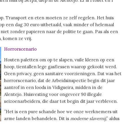
n huis bij Serpa, diep in de Alentejo. Er is 1 toilet en 1
op. Transport en eten moeten ze zelf regelen. Het huis
op een dag 30 euro uitbetaald, vaak minder of helemaal
iet zonder papieren naar de politie te gaan. Pas als een
 komen ze vrij.
Horrorscenario
Houten paletten om op te slapen, vuile kleren op een
hoop, tientallen lege gasflessen waarop gekookt werd.
Geen privacy, geen sanitaire voorzieningen. Dat was het
horrorscenario, dat de Arbeidsinspectie begin dit jaar
aantrof in een loods in Vidigueira, midden in de
Alentejo. Huisvesting voor ongeveer 90 illegale
seizoenarbeiders, die daar tot begin dit jaar verbleven.
”Het is een pure schande hoe we onze werknemers uit
arme landen behandelen. Dit is
moderne
slavernij
,” aldus