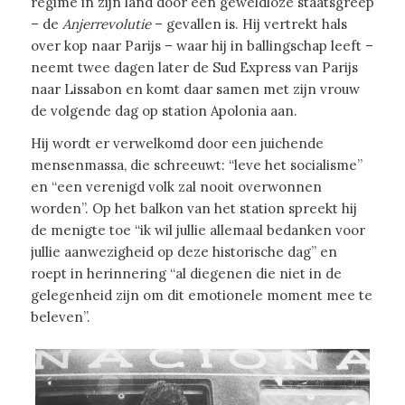
regime in zijn land door een geweldloze staatsgreep
– de
Anjerrevolutie
– gevallen is. Hij vertrekt hals
over kop naar Parijs – waar hij in ballingschap leeft –
neemt twee dagen later de Sud Express van Parijs
naar Lissabon en komt daar samen met zijn vrouw
de volgende dag op station Apolonia aan.
Hij wordt er verwelkomd door een juichende
mensenmassa, die schreeuwt: “leve het socialisme”
en “een verenigd volk zal nooit overwonnen
worden”. Op het balkon van het station spreekt hij
de menigte toe “ik wil jullie allemaal bedanken voor
jullie aanwezigheid op deze historische dag” en
roept in herinnering “al diegenen die niet in de
gelegenheid zijn om dit emotionele moment mee te
beleven”.